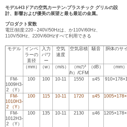
い
モデルH3ドアの空気カーテン-プラスチック グリルの設
計、影響および優美の展望と最も最近の金属。
プロダクト変数
ニ
電圧/頻度:220 - 240V/50Hzは、か110V/60Hz、
110V/50Hz、220V/60Hzすべて利用できる
ュ
モデル
インペ
入力
空気
空気容積
騒音
胴体のサ
ー
ラーの
パワ
速度
直径
ー
ス
（mm）
（w）
（m/s）
（mの³
（dB）
（mm
/h）/CFM
FM-
100
100
10-11
1550
≤45
910×178×
場
1009H3-
2 （Y）
合
FM-
100
115
10-11
1720
≤45
1005×178×
1010H3-
2 （Y）
地
FM-
100
135
10-11
2130
≤46
1205×178×
1012H3-
図
2 （Y）