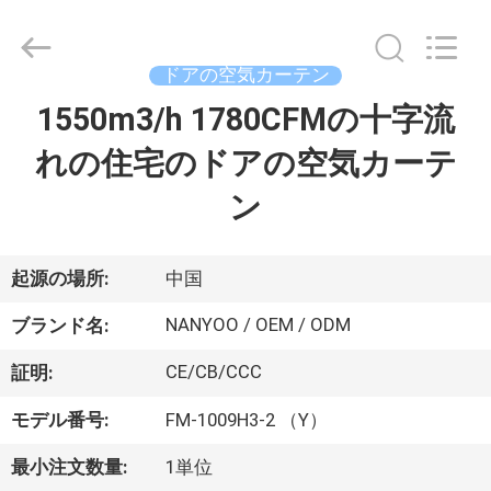
-
2026
Foshan
Nanhai
Nanyang
ドアの空気カーテン
Electric
Appliance
1550m3/h 1780CFMの十字流
家
&
Motor
Co.,
れの住宅のドアの空気カーテ
Ltd..
All
Rights
プ
ン
Reserved.
ロ
ダ
起源の場所:
中国
ク
NANYOO / OEM / ODM
ブランド名:
ト
CE/CB/CCC
証明:
モデル番号:
FM-1009H3-2 （Y）
私
最小注文数量:
1単位