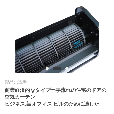
質
管
理
私
達
に
連
絡
製品の説明
商業経済的なタイプ十字流れの住宅のドアの
し
空気カーテン
な
ビジネス店/オフィス ビルのために適した
さ