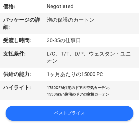
達
Negotiated
価格:
に
パッケージの詳
泡の保護のカートン
つ
細:
い
受渡し時間:
30-35の仕事日
て
支払条件:
L/C、T/T、D/P、ウェスタン・ユニ
オン
工
供給の能力:
1ヶ月あたりの15000 PC
場
,
ハイライト:
1780CFM住宅のドアの空気カーテン
旅
1550m3/h住宅のドアの空気カーテン
行
ベストプライス
品