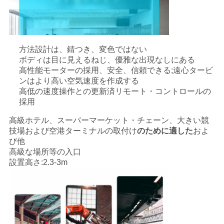
方法設計は、錆つき、変色ではない
ボディは目に見えるねじ、優雅な出現なしにある
高性能モーターの採用、安全、信頼できる;遠心タービ
ンはより高い空気速度を作成する
高低の速度操作との更新済リモート・コントロールの
採用
高級ホテル、スーパーマーケット・チェーン、大きい競
技場および空港ターミナルの取付け
のために適した
およ
び他
高級な場所等の入口
設置高さ:2.3-3m