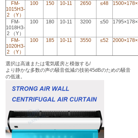
FM-
100
150
10-11
2650
≤48
1500×178×
1015H3-
2 （Y）
PRIVACY
FM-
100
180
10-11
3200
≤50
1795×178×
POLICY
1018H3-
2 （Y）
FM-
100
185
10-11
3550
≤52
2000×178×
1020H3-
2 （Y）
選択は高速または電気暖房と模倣する/
より静かな多数の声の騒音低減の技術45dBのための騒音
の低速。