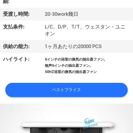
達
細:
に
受渡し時間:
20-30work幾日
つ
支払条件:
L/C、D/P、T/T、ウェスタン・ユニ
い
オン
て
供給の能力:
1ヶ月あたりの20000 PCS
,
ハイライト:
6インチの浴室の換気の抽出器ファン
,
工
無声6インチの抽出器ファン
50HZ浴室の換気の抽出器ファン
場
旅
ベストプライス
行
品