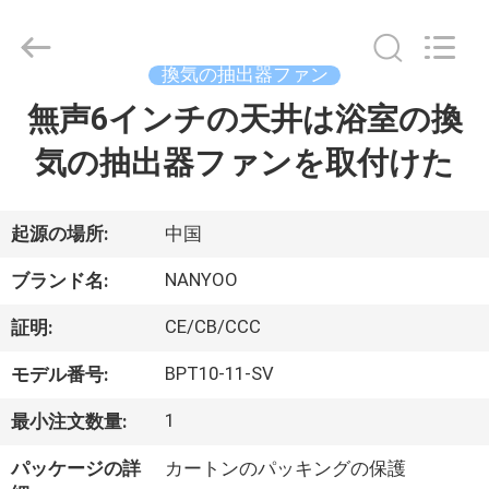
-
2026
Foshan
Nanhai
Nanyang
換気の抽出器ファン
Electric
Appliance
無声6インチの天井は浴室の換
家
&
Motor
Co.,
気の抽出器ファンを取付けた
Ltd..
All
Rights
プ
Reserved.
ロ
起源の場所:
中国
ダ
NANYOO
ブランド名:
ク
CE/CB/CCC
証明:
ト
BPT10-11-SV
モデル番号:
1
最小注文数量:
私
パッケージの詳
カートンのパッキングの保護