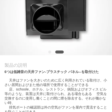
質
管
理
私
達
に
製品の説明
連
6つは低雑音の天井ファン-プラスチック パネル--を取付けた
絡
天井はファンを大きいのために広く利用されている取付け、小
さい居間およびまた他の場所で使用することができる
し
店、schoole、ホテル、レストラン、病院およびオフィス ビル
等のような、装置は天井に取付けられ、ある場合もある 空気を
な
交換するのに使用し働くことの間に煙を除去する。それが働かな
い時、
排気ポートの確認部は外の空気がファンを屋内で貫流すること
さ
を防ぐことができる。