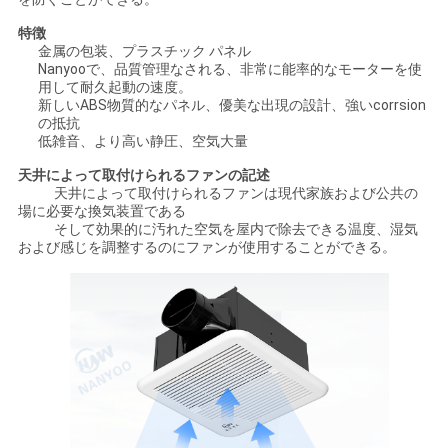
い
特徴
金属の包装、プラスチック パネル
Nanyooで、品質管理なされる、非常に能率的なモーターを使
用して耐久起動の速度。
ニ
新しいABS物質的なパネル、優美な出現の設計、強いcorrsion
の抵抗
ュ
低雑音、より高い静圧、空気大量
ー
天井によって取付けられるファンの記述
天井によって取付けられるファンは現代家族および公共の
場に必要な換気装置である
ス
そして効果的に汚れた空気を屋内で除去できる温度、湿気
および感じを調整するのにファンが使用することができる。
場
合
地
図