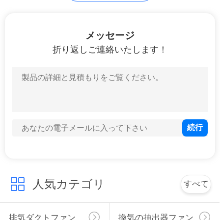
質
管
7
メッセージ
理
インライン管ファ
折り返しご連絡いたします！
ン
私
達
に
連
10
絡
暖房回復換気装置
し
人気カテゴリ
すべて
な
さ
排気ダクトファン
換気の抽出器ファン