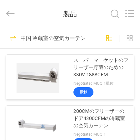
品
質
排
製品
気
ダ
ク
ト
家
16
フ
ァ
中国 冷蔵室の空気カーテン
ン
サ
排気ダクトファン
プ
プ
ラ
イ
スーパーマーケットのフ
ヤ
ロ
リーザー貯蔵のための
ー.
Copyright
380V 1888CFM
©
ダ
2021
4300CFMの冷蔵室の空
Negotiated MOQ:1単位
ventilationductfan.com.
All
気カーテン
ク
接触
Rights
Reserved.
18
ト
200CMのフリーザーの
換気の抽出器ファン
ドア4300CFMの冷蔵室
私
の空気カーテン
Negotiated MOQ:1