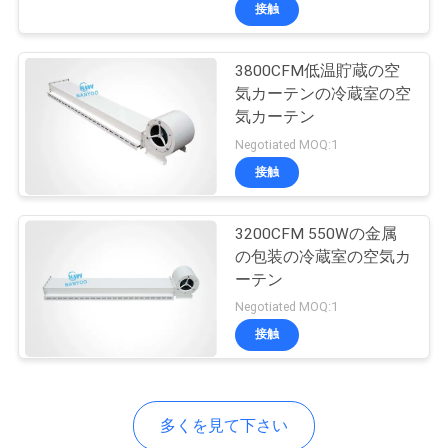
達
接触
に
3800CFM低温貯蔵の空
つ
4
気カーテンの冷蔵室の空
い
気カーテン
遠心換気扇
Negotiated MOQ:1
て
接触
工
3200CFM 550Wの金属
の包装の冷蔵室の空気カ
場
ーテン
9
旅
Negotiated MOQ:1
インライン キャビ
接触
行
ネット ファン
品
多くを見て下さい