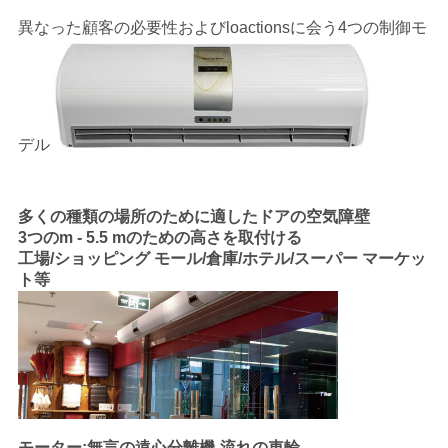
異なった顧客の必要性およびloactionsに会う4つの制御モ
デル
多くの種類の場所のために適したドアの空気障壁
3つのm - 5.5 mのための高さを取付ける
工場/ショッピング モール/倉庫/ホテル/スーパー マーケッ
ト等
モーター:無言の遠心分離機-流れの車輪