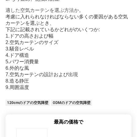
適した空気カーテンを選ぶ方法か。
考慮に入れられなければならない多くの要因がある空気
カーテンを選ぶとき、
下記に記載されているかどれがのいくつか:
1.ドアの高さおよび
幅
2.
空気カーテンのサイズ
3.
騒音レベル
4.ドア構造
5.
パワー消費量
6.
外的な風
7.空気カーテンの設計および出現
8.
造る静圧
9.
周囲温度
120cmのドアの空気障壁
ODMのドアの空気障壁
最高の価格で