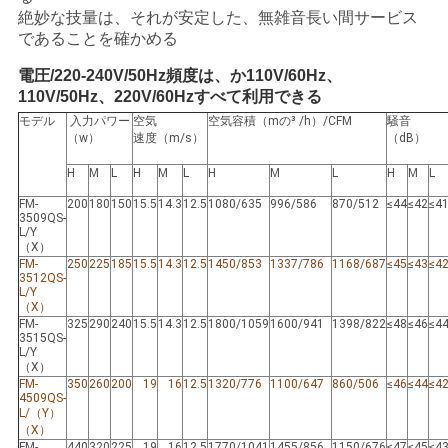
絶妙な技量は、それが安定した、無雑音長い間サービス
い
であることを確かめる
電圧/220-240V/50Hz頻度は、か110V/60Hz、
ニ
110V/50Hz、220V/60Hzすべて利用できる
モデル
入力パワー
空気
空気容積（mの³ /h）/CFM
騒音
ュ
（w）
速度（m/s）
（dB）
H
M
L
H
M
L
H
M
L
H
M
L
ー
FM-
200
180
150
15.5
14.3
12.5
1080/635
996/586
870/512
≤44
≤42
≤4
ス
3509QS-
L/Y
（X）
FM-
250
225
185
15.5
14.3
12.5
1450/853
1337/786
1168/687
≤45
≤43
≤4
3512QS-
場
L/Y
（X）
合
FM-
325
290
240
15.5
14.3
12.5
1800/1059
1600/941
1398/822
≤48
≤46
≤4
3515QS-
L/Y
（X）
FM-
350
260
200
19
16
12.5
1320/776
1100/647
860/506
≤46
≤44
≤4
地
4509QS-
L/（Y）
（X）
図
FM-
440
320
225
19
16
12.5
1770/1041
1455/856
1150/676
≤47
≤45
≤4