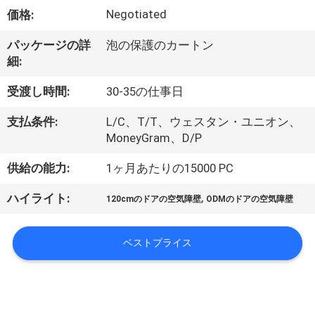
達
Negotiated
価格:
に
パッケージの詳
泡の保護のカートン
つ
細:
い
受渡し時間:
30-35の仕事日
て
支払条件:
L/C、T/T、ウェスタン・ユニオン、
MoneyGram、D/P
工
供給の能力:
1ヶ月あたりの15000 PC
場
,
ハイライト:
120cmのドアの空気障壁
ODMのドアの空気障壁
旅
行
ベストプライス
品