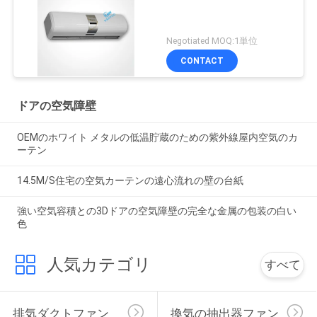
Negotiated MOQ:1単位
CONTACT
ドアの空気障壁
OEMのホワイト メタルの低温貯蔵のための紫外線屋内空気のカ
ーテン
14.5M/S住宅の空気カーテンの遠心流れの壁の台紙
強い空気容積との3Dドアの空気障壁の完全な金属の包装の白い
色
人気カテゴリ
すべて
排気ダクトファン
換気の抽出器ファン