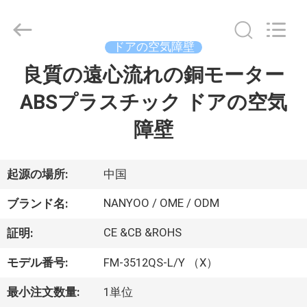
-
2026
Foshan
Nanhai
Nanyang
ドアの空気障壁
Electric
Appliance
良質の遠心流れの銅モーター
家
&
Motor
Co.,
ABSプラスチック ドアの空気
Ltd..
All
Rights
プ
障壁
Reserved.
ロ
ダ
起源の場所:
中国
ク
NANYOO / OME / ODM
ブランド名:
ト
CE &CB &ROHS
証明:
モデル番号:
FM-3512QS-L/Y （X）
私
最小注文数量:
1単位