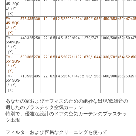
4512QS-
L/（Y）
（X）
PRIVACY
FM-
575
435
330
19
16
12.5
2200/1294
1850/1088
1450/853
≤50
≤47
≤4
4515QS-
POLICY
L/（Y）
（X）
FM-
440
325
250
22
18.5
14.5
1520/894
1270/747
1000/588
≤52
≤50
≤4
5509QS-
L/（Y）
（X）
FM-
530
385
270
22
18.5
14.5
2027/1192
1670/1044
1330/782
≤54
≤52
≤5
5512QS-
L/（Y）
（X）
FM-
710
535
405
22
18.5
14.5
2543/1496
2135/1256
1680/988
≤55
≤53
≤5
5515QS-
L/（Y）
（X）
あなたの家およびオフィスのための絶妙な出現/低雑音の
適したのプラスチック空気カーテン
特別で、優雅な設計のドアの空気カーテンのプラスチッ
ク出現
フィルターおよび容易なクリーニングを使って