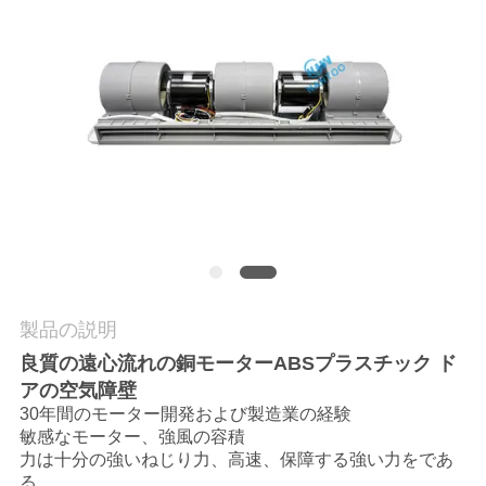
質
管
理
私
達
に
連
製品の説明
絡
良質の遠心流れの銅モーターABSプラスチック ド
し
アの空気障壁
30年間のモーター開発および製造業の経験
な
敏感なモーター、強風の容積
力は十分の強いねじり力、高速、保障する強い力をであ
さ
る