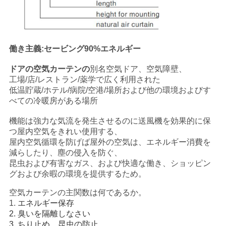
働き主義:セービング90%エネルギー
ドアの空気カーテンの
別名空気ドア、空気障壁、
工場/店/レストラン/薬学で広く利用された
低温貯蔵/ホテル/病院/空港/場所および他の環境およびす
べての冷暖房がある場所
機能は強力な気流を発生させるのに送風機を効果的に保
つ屋内空気をきれい使用する、
屋内空気循環を防げば屋外の空気は、エネルギー消費を
減らしたり、塵の侵入を防ぐ、
昆虫および有害なガス、および快適な働き、ショッピン
グおよび余暇の環境を提供するため。
空気カーテンの主関数は何であるか。
1.
エネルギー保存
2. 臭いを隔離しなさい
3. ちり止め、昆虫の防止