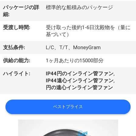
達
パッケージの詳
標準的な船積みのパッケージ
に
細:
つ
受渡し時間:
受け取った後約1-6日沈殿物を（量に
い
基づいて）
て
支払条件:
L/C、T/T、MoneyGram
供給の能力:
1ヶ月あたりの15000部分
工
ハイライト:
IP44円のインライン管ファン
,
場
IP44遠心インライン管ファン
,
円の遠心インライン管ファン
旅
行
ベストプライス
品