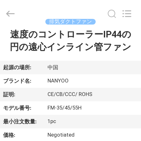
品
質
排
気
ダ
排気ダクトファン
ク
ト
速度のコントローラーIP44の
家
フ
ァ
ン
円の遠心インライン管ファン
サ
プ
プ
ラ
イ
ヤ
ロ
起源の場所:
中国
ー.
Copyright
©
ダ
NANYOO
ブランド名:
2021
ventilationductfan.com.
All
ク
Rights
CE/CB/CCC/ ROHS
証明:
Reserved.
ト
FM-35/45/55H
モデル番号:
1pc
最小注文数量:
私
Negotiated
価格: