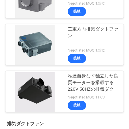
Negotiated MOQ:1単位
接触
二重方向排気ダクトファ
ン
Negotiated MOQ:1単位
接触
私達自身なす独立した良
質モーターを搭載する
220V 50HZの排気ダクト
ファン
Negotiated MOQ:1 PCS
接触
排気ダクトファン