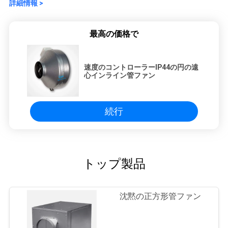
詳細情報 >
い
最高の価格で
ニ
速度のコントローラーIP44の円の遠
ュ
心インライン管ファン
ー
ス
続行
場
トップ製品
合
沈黙の正方形管ファン