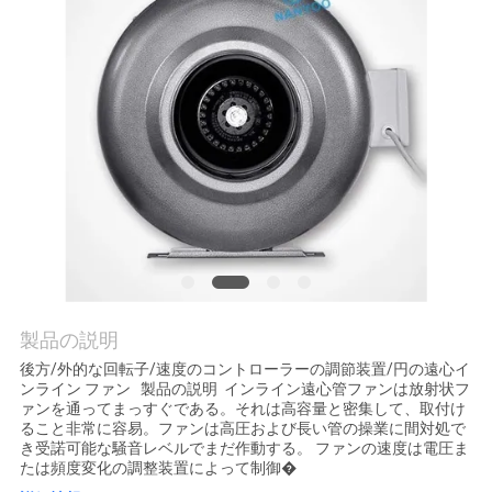
質
管
理
私
達
に
連
製品の説明
絡
後方/外的な回転子/速度のコントローラーの調節装置/円の遠心イ
し
ンライン ファン 製品の説明 インライン遠心管ファンは放射状フ
ァンを通ってまっすぐである。それは高容量と密集して、取付け
ること非常に容易。ファンは高圧および長い管の操業に間対処で
な
き受諾可能な騒音レベルでまだ作動する。 ファンの速度は電圧ま
たは頻度変化の調整装置によって制御�
さ