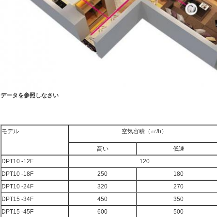
データを参照しなさい
モデル
空気容積（㎥/h）
高い
低速
DPT10 -12F
120
DPT10 -18F
250
180
DPT10 -24F
320
270
DPT15 -34F
450
350
DPT15 -45F
600
500