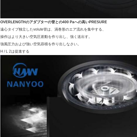
OVERLENGTHのアダプターの管との400 Paへの高いPRESURE
遠心タイプ独立したvolute管は、渦巻形のエア流れを集中する、
操作はより大きい空気圧差動を作り出し、強く送出す。
強風圧力および強い空気容積を作り出しなさい。
H / L 2は促進する