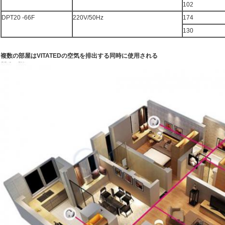
102
DPT20 -66F
220V/50Hz
174
130
複数の部屋はVITATEDの空気を排出する同時に使用される