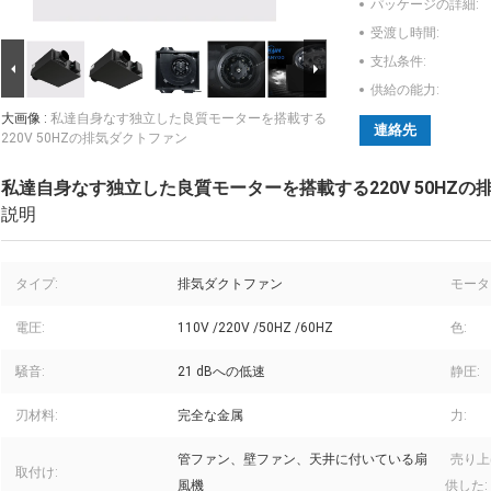
パッケージの詳細:
受渡し時間:
支払条件:
供給の能力:
大画像 :
私達自身なす独立した良質モーターを搭載する
連絡先
220V 50HZの排気ダクトファン
私達自身なす独立した良質モーターを搭載する220V 50HZの
説明
タイプ:
排気ダクトファン
モータ
電圧:
110V /220V /50HZ /60HZ
色:
騒音:
21 dBへの低速
静圧:
刃材料:
完全な金属
力:
管ファン、壁ファン、天井に付いている扇
売り上
取付け:
風機
供した: