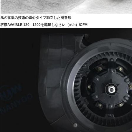
風の収集の技術の遠心タイプ独立した渦巻形
容積AVAIBLE 120 - 1200を乾燥しなさい（㎥/h）/CFM