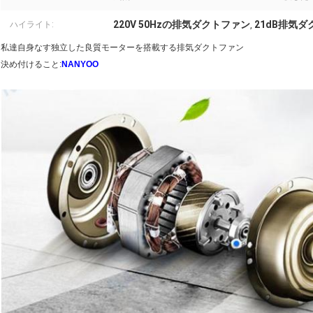
220V 50Hzの排気ダクトファン
21dB排気
ハイライト:
,
私達自身なす独立した良質モーターを搭載する排気ダクトファン
決め付けること:
NANYOO