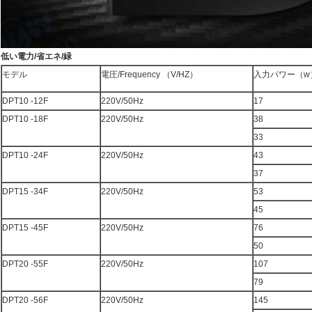
低い電力/省エネ/緑
モデル
電圧/Frequency （V/HZ）
入力パワー（w
DPT10 -12F
220V/50Hz
17
DPT10 -18F
220V/50Hz
38
33
DPT10 -24F
220V/50Hz
43
37
DPT15 -34F
220V/50Hz
53
45
DPT15 -45F
220V/50Hz
76
50
DPT20 -55F
220V/50Hz
107
79
DPT20 -56F
220V/50Hz
145