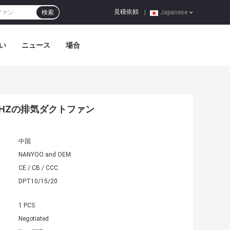
見積依頼
検索
|
Japanese
い
ニュース
場合
0HZの排気ダクトファン
中国
NANYOO and OEM
CE / CB / CCC
DPT10/15/20
1 PCS
Negotiated