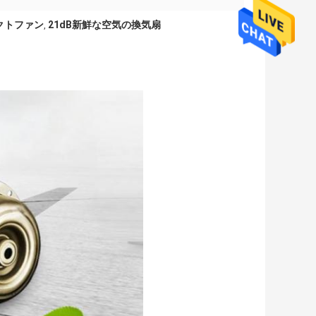
ダクトファン
21dB新鮮な空気の換気扇
,