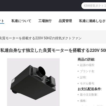
クト
私達について
工場旅行
品質管理
私達に連絡しなさ
質モーターを搭載する220V 50HZの排気ダクトファン
私達自身なす独立した良質モーターを搭載する220V 5
商品の詳細:
起源の場所:
ブランド名:
証明:
モデル番号:
お支払配送条件:
最小注文数量:
価格: